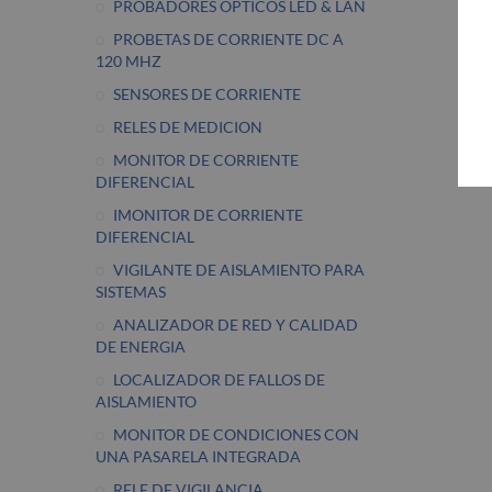
PROBADORES OPTICOS LED & LAN
PROBETAS DE CORRIENTE DC A
120 MHZ
SENSORES DE CORRIENTE
RELES DE MEDICION
MONITOR DE CORRIENTE
DIFERENCIAL
IMONITOR DE CORRIENTE
DIFERENCIAL
VIGILANTE DE AISLAMIENTO PARA
SISTEMAS
ANALIZADOR DE RED Y CALIDAD
DE ENERGIA
LOCALIZADOR DE FALLOS DE
AISLAMIENTO
MONITOR DE CONDICIONES CON
UNA PASARELA INTEGRADA
RELE DE VIGILANCIA