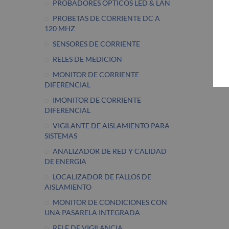
PROBADORES OPTICOS LED & LAN
PROBETAS DE CORRIENTE DC A
120 MHZ
SENSORES DE CORRIENTE
RELES DE MEDICION
MONITOR DE CORRIENTE
DIFERENCIAL
IMONITOR DE CORRIENTE
DIFERENCIAL
VIGILANTE DE AISLAMIENTO PARA
SISTEMAS
ANALIZADOR DE RED Y CALIDAD
DE ENERGIA
LOCALIZADOR DE FALLOS DE
AISLAMIENTO
MONITOR DE CONDICIONES CON
UNA PASARELA INTEGRADA
RELE DE VIGILANCIA