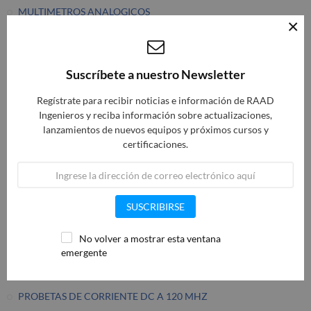
MULTIMETROS ANALOGICOS
×
MULTIMETROS DIGITALES
SISTEMA DIGITAL INTEGRADO DE MODULOS MULTIPLES
DMM
Suscríbete a nuestro Newsletter
VOLTMETRO DE PRECISION
Regístrate para recibir noticias e información de RAAD
FUENTES DE POTENCIA DE SPER MEGOHMETRO
Ingenieros y reciba información sobre actualizaciones,
lanzamientos de nuevos equipos y próximos cursos y
OPCIONES SPER MEGOHMETROS
certificaciones.
SUPER MEGOHMETROS
PROBADORES ANALOGICOS
DIGITALES PARA SISTEMAS FOTOVOLTAICOS
SUSCRIBIRSE
PROBADORES DIGITALES
PROBADORES DE BATERIAS
No volver a mostrar esta ventana
emergente
PROBADORES DE RESISTENCIA
PROBADORES OPTICOS LED & LAN
PROBETAS DE CORRIENTE DC A 120 MHZ