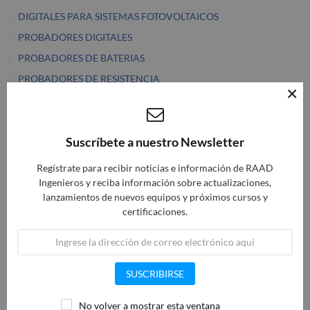
DIGITALES PARA SISTEMAS FOTOVOLTAICOS
PROBADORES DIGITALES
PROBADORES DE BATERIAS
PROBADORES DE RESISTENCIA
×
PROBADORES OPTICOS LED & LAN
PROBETAS DE CORRIENTE DC A 120 MHZ
Suscríbete a nuestro Newsletter
SENSORES DE CORRIENTE
RELES DE MEDICION
Regístrate para recibir noticias e información de RAAD
Ingenieros y reciba información sobre actualizaciones,
MONITOR DE CORRIENTE DIFERENCIAL
lanzamientos de nuevos equipos y próximos cursos y
IMONITOR DE CORRIENTE DIFERENCIAL
certificaciones.
VIGILANTE DE AISLAMIENTO PARA SISTEMAS
ANALIZADOR DE RED Y CALIDAD DE ENERGIA
LOCALIZADOR DE FALLOS DE AISLAMIENTO
SUSCRIBIRSE
MONITOR DE CONDICIONES CON UNA PASARELA
INTEGRADA
No volver a mostrar esta ventana