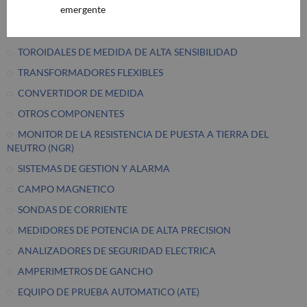
emergente
RELE DE VIGILANCIA MULTIFUNCION PARA SUBTENSION
EVALUADOR DE CORRIENTE DE CARGA
TOROIDALES DE MEDIDA DE ALTA SENSIBILIDAD
TRANSFORMADORES FLEXIBLES
CONVERTIDOR DE MEDIDA
OTROS COMPONENTES
MONITOR DE LA RESISTENCIA DE PUESTA A TIERRA DEL
NEUTRO (NGR)
SISTEMAS DE GESTION Y ALARMA
CAMPO MAGNETICO
SONDAS DE CORRIENTE
MEDIDORES DE POTENCIA DE ALTA PRECISION
ANALIZADORES DE SEGURIDAD ELECTRICA
AMPERIMETROS DE GANCHO
EQUIPO DE PRUEBA AUTOMATICO (ATE)