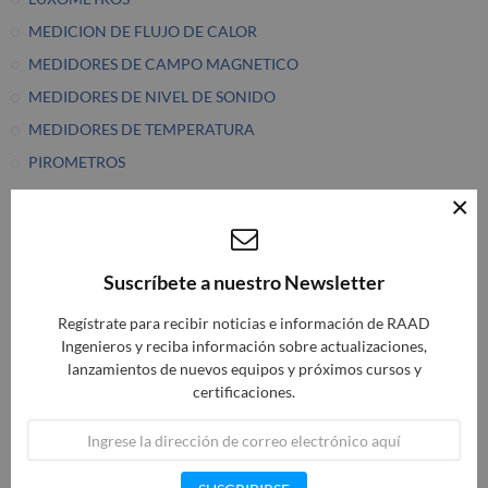
MEDICION DE FLUJO DE CALOR
MEDIDORES DE CAMPO MAGNETICO
MEDIDORES DE NIVEL DE SONIDO
MEDIDORES DE TEMPERATURA
PIROMETROS
TACOMETROS DIGITALES
×
DETECTOR DE ROTACION DE FASES
DETECTOR DE VOLTAJE
Suscríbete a nuestro Newsletter
APLICACION DE CREACION DE DATOS
Regístrate para recibir noticias e información de RAAD
BARE BOARD TESTING
Ingenieros y reciba información sobre actualizaciones,
POPULATED BOARD TESTING
lanzamientos de nuevos equipos y próximos cursos y
CAMARAS TERMOGRAFICAS
certificaciones.
CALIBRADOR
FORMA DE ONDA ARBITRARIAS & GENERADORES DE
FUNCION