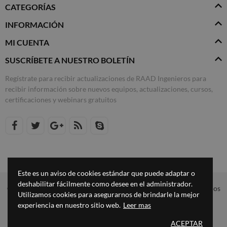
CATEGORÍAS
INFORMACIÓN
MI CUENTA
SUSCRÍBETE A NUESTRO BOLETÍN
Regístrate para recibir actualizaciones de RAAD Ingenieros para
recibir información sobre nuevos equipos, actualizaciones, cursos,
certificaciones y webinars gratuitos
Este es un aviso de cookies estándar que puede adaptar o
deshabilitar fácilmente como desee en el administrador.
© 2024
RAAD Ingenieros.
Diseñado por Extratega México. Todos los
Utilizamos cookies para asegurarnos de brindarle la mejor
Derechos Reservados.
experiencia en nuestro sitio web.
Leer mas
ACEPTAR