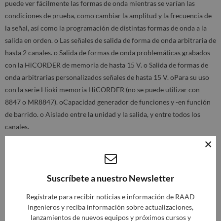
puede ver fácilmente las formas de onda mientras se varían las
condiciones de prueba, como cambiar la amplitud y la frecuencia de
la señal, así como la programación de distintas formas de onda a la
salida en orden. o Las señales de salida de forma de onda arbitraria de
hasta 2 canales. o Salida de formas de onda problemáticas grabados
con la HiCORDER de memoria de hasta 15 V. o Salida de formas de
onda arbitrarias personalizados señales de hasta 15 V. oPara su uso
con la serie Hioki memoria HiCORDER (no se puede utilizar con
8847 o MR8847). oCapacidad generador de funciones y -en función
de barrido. o Aislado entre la unidad y la salida, y entre todos los
canales.
×
Suscríbete a nuestro Newsletter
Regístrate para recibir noticias e información de RAAD
Ingenieros y reciba información sobre actualizaciones,
lanzamientos de nuevos equipos y próximos cursos y