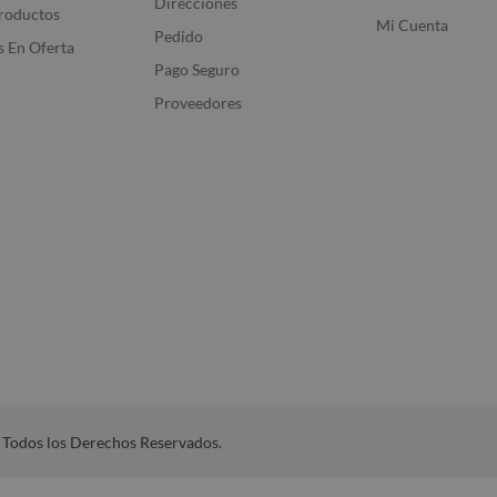
Direcciones
roductos
Mi Cuenta
Pedido
 En Oferta
Pago Seguro
Proveedores
 Todos los Derechos Reservados.