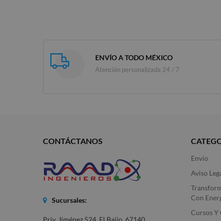
ENVÍO A TODO MÉXICO
Atención personalizada 24 / 7
CONTÁCTANOS
CATEGO
Envío
Aviso Leg
Transfor
Con Ener
Sucursales:
Cursos Y 
Priv. Jiménez 524, El Bajío, 67140.