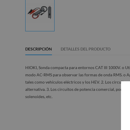
DESCRIPCIÓN
DETALLES DEL PRODUCTO
HIOKI, Sonda compacta para entornos CAT III 1000V. o Util
modo AC-RMS para observar las formas de onda RMS. o Aplica
tales como vehículos eléctricos y los HEV. 2. Los circuitos 
alternativa. 3. Los circuitos de potencia comercial, por ej
solenoides, etc.