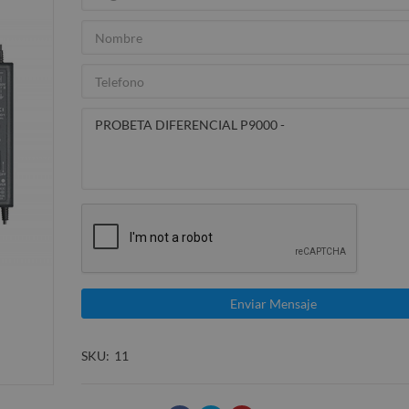
SKU
11