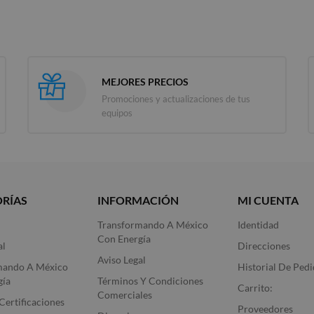
MEJORES PRECIOS
Promociones y actualizaciones de tus
equipos
RÍAS
INFORMACIÓN
MI CUENTA
Transformando A México
Identidad
Con Energía
al
Direcciones
Aviso Legal
mando A México
Historial De Ped
gía
Términos Y Condiciones
Carrito:
Comerciales
Certificaciones
Proveedores