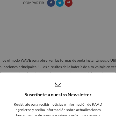
COMPARTIR
ice el modo WAVE para observar las formas de onda instantáneas. o Util
ciones principales. 1. Los circuitos de la batería de alto voltaje en ve
de alto voltaje en instalaciones de energía solar y otros sistemas de energ
emplo circuitos 480 Vrms. 4. Impulsos de alto voltaje en inversores, motor
Suscríbete a nuestro Newsletter
Regístrate para recibir noticias e información de RAAD
Ingenieros y reciba información sobre actualizaciones,
lanzamientos de nuevos equipos y próximos cursos y